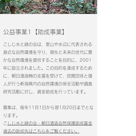
公益事業1【助成事業】​
こしじ水と緑の会は、里山や水辺に代表される
身近な自然環境を守り、現在と未来の世代に豊
かな自然環境を提供することを目的に、2001
年に設立されました。この目的を達成するため
に、朝日酒造㈱の支援を受けて、民間団体と個
人が行う新潟県内の自然環境の保全活動や調査
研究活動に対し、資金助成を行っています。​​
募集は、毎年11月1日から翌1月20日までとな
ります。
​
こしじ水と緑の会・朝日酒造自然保護助成基金
​
過去の助成先はこちらをご覧ください。