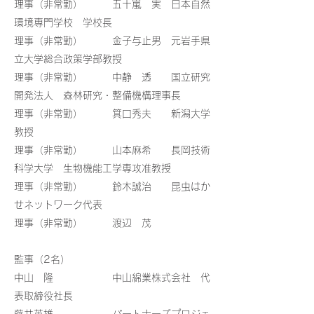
理事（非常勤） 五十嵐 実 日本自然
環境専門学校 学校長
理事（非常勤） 金子与止男 元岩手県
立大学総合政策学部教授
理事（非常勤） 中静 透 国立研究
開発法人 森林研究・整備機構理事長
理事（非常勤） 箕口秀夫 新潟大学
教授
理事（非常勤） 山本麻希 長岡技術
科学大学 生物機能工学専攻准教授
理事（非常勤） 鈴木誠治 昆虫はか
せネットワーク代表
​理事（非常勤） 渡辺 茂
監事（2名）
中山 隆 中山綿業株式会社 代
表取締役社長