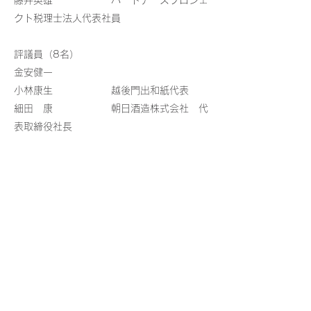
藤井英雄 パートナーズプロジェ
クト税理士法人代表社員
評議員（8名）
金安健一
小林康生 越後門出和紙代表
細田 康 朝日酒造株式会社 代
表取締役社長
​​山崎知則
渡辺洋一郎 日本容器工業株式会
社 代表取締役
近藤和義
小林民雄
​廣川 篤 株式会社陸送北越 代
表取締役
相談役（3名）
細田眞司