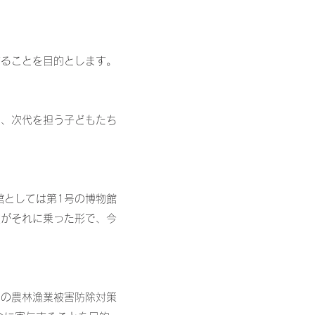
することを目的とします。
て、次代を担う子どもたち
館としては第1号の博物館
政がそれに乗った形で、今
物の農林漁業被害防除対策