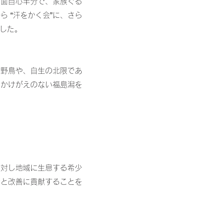
真面目心半分で、家族ぐる
 “汗をかく会”に、さら
ました。
の野鳥や、自生の北限であ
。かけがえのない福島潟を
に対し地域に生息する希少
全と改善に貢献することを