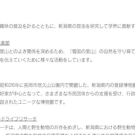
趣味の普及を計るとともに、新潟県の昆虫を研究して学界に貢献
倶楽部
里山とのよき関係を深めるため、「雪国の里山」の自然を守り育
を伝えていくために様々な活動をしています。
昭和26年に長岡市悠久山公園内で開館した、新潟県内の登録博物
好家が中心となって、さまざまな市民団体からの支援を受け、行
設されたユニークな博物館です。
ルドライフリサーチ
ーチは、人間と野生動物の共存をめざし、新潟県における野生動