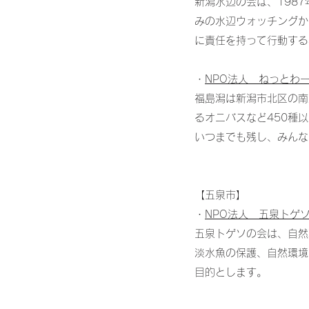
新潟水辺の会は、198
みの水辺ウォッチングか
に責任を持って行動する
・
NPO法人 ねっとわ
福島潟は新潟市北区の南
るオニバスなど450種
いつまでも残し、みんな
【五泉市】
・
NPO法人 五泉トゲ
五泉トゲソの会は、自然
淡水魚の保護、自然環境
目的とします。