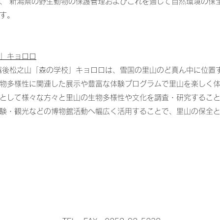
、 新潟県の野生動物の保護管理およびこれを通じて自然環境の保
す。
」キョロロ
越後松之山「森の学校」キョロロは、雪国の里山のど真ん中に位置
物多様性に関連した展示や豊富な体験プログラムで里山を楽しく
として様々な方々と里山の生物多様性や文化を調査・研究するこ
験・観光などの博物館活動へ幅広く活用することで、里山の保全