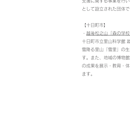
支援に関する事業を行い
として設立された団体で
【十日町市】
​・
越後松之山「森の学校
十日町市立里山科学館 
雪降る里山「雪里」の生
す。また、地域の博物館
の成果を展示・教育・体
ます。