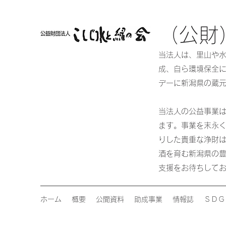
（公財
当法人は、里山や
成、自ら環境保全に
デーに新潟県の蔵
当法人の公益事業
ます。事業を末永
りした貴重な浄財
酒を育む新潟県の
支援をお待ちして
ホーム
概要
公開資料
助成事業
情報誌
ＳＤＧ