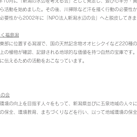
7年10月に「新潟の水辺を考える会」として発足し、遊び心半分・
ら活動を始めました。その後、川掃除など汗を掻く行動の必要性から
必要性から2002年に「NPO法人新潟水辺の会」へと脱皮してき
ーく福島潟
東部に位置する潟湖で、国の天然記念物オオヒシクイなど220種
以上の植物が確認、記録される地球的な価値を持つ自然の宝庫です
に伝えるための活動をおこなっています。
ソの会
環境の向上を目指す人々をもって、新潟県並びに五泉地域の人々
の保全、環境教育、まちづくりなどを行い、以って地域環境の保